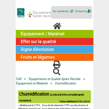
Se connecter
-
S'inscrire
Équipement / Matériel
Effet sur la qualité
Signe d'évolution
Fruits et légumes
Ctifl
Équipements et Qualité Après Récolte
Équipement et Matériel
L'humidification
L'humidification
[Accès à la fiche complète après
inscription]
Fiche vérifiée le
07/01/2019
« Réalisé par le CTIFL. Tous droits réservés CTIFL sur les photos et
éléments graphiques, sous réserve des indications de sources tiers ».