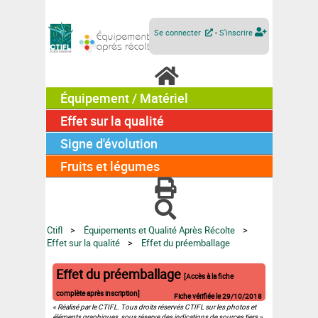
Se connecter
-
S'inscrire
Équipement / Matériel
Effet sur la qualité
Signe d'évolution
Fruits et légumes
Ctifl
Équipements et Qualité Après Récolte
Effet sur la qualité
Effet du préemballage
Effet du préemballage
[Accès à la fiche
complète après inscription]
Fiche vérifiée le
29/10/2018
« Réalisé par le CTIFL. Tous droits réservés CTIFL sur les photos et
éléments graphiques, sous réserve des indications de sources tiers ».