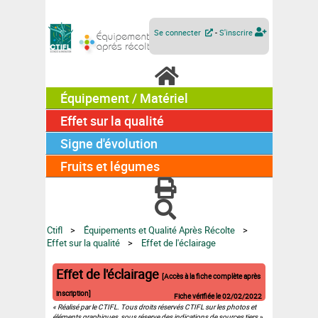
Se connecter
-
S'inscrire
Équipement / Matériel
Effet sur la qualité
Signe d'évolution
Fruits et légumes
Ctifl
Équipements et Qualité Après Récolte
Effet sur la qualité
Effet de l'éclairage
Effet de l'éclairage
[Accès à la fiche complète après
inscription]
Fiche vérifiée le
02/02/2022
« Réalisé par le CTIFL. Tous droits réservés CTIFL sur les photos et
éléments graphiques, sous réserve des indications de sources tiers ».