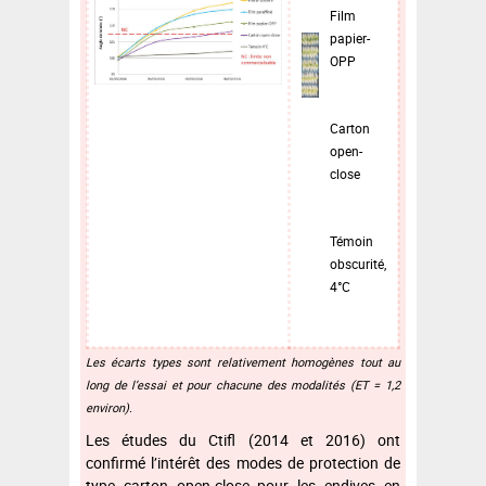
Film
papier-
OPP
Carton
open-
close
Témoin
obscurité,
4°C
Les écarts types sont relativement homogènes tout au
long de l’essai et pour chacune des modalités (ET = 1,2
environ).
Les études du Ctifl (2014 et 2016) ont
confirmé l’intérêt des modes de protection de
type carton open-close pour les endives en